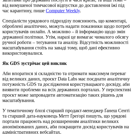
від вимушеної тимчасової відпустки до доставлення їжі під
час карантину, пише
Computer Weekly
.
Спеціалісти урядового підрозділу пояснюють, що коментарі,
оброблені аналітично, можуть надати показники щодо потреб
користувачів онлайн. А можливо – й інформацію щодо змін
державної політики. Утім, наразі це вимагає чималого обсягу
ручної роботи – теґування та аналізу. Відсутність можливості
масштабування стоїть на заваді тому, щоб дані ефективно
використовувалися.
Як GDS зустрічає цей виклик
Аби впоратися зі складністю та отримати максимум переваг
від великих даних, проєкт Data Labs має поєднати аналітичну
потужність GDS та дослідження користувацького досвіду, аби
виявити проблеми на всіх державних порталах. У перспективі
проєкт може запровадити автоматизацію таких рішень для
масштабування.
У тематичному блозі старший продакт-менеджер Ґанеш Сенті
та старший дата-науковець Метт Ґреґорі пишуть, що урядові
портали працюють над розширенням аналітики великих
анонімізованих даних, аби покращити досвід користувачів на
адміністративних вебсайтах.