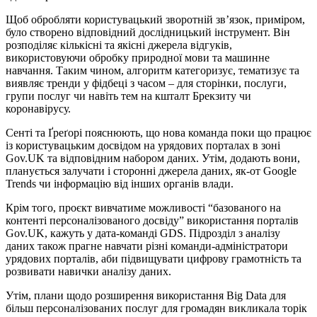
Щоб обробляти користувацький зворотній зв’язок, приміром,
було створено відповідний дослідницький інструмент. Він
розподіляє кількісні та якісні джерела відгуків,
використовуючи обробку природної мови та машинне
навчання. Таким чином, алгоритм категоризує, тематизує та
виявляє тренди у фідбеці з часом – для сторінки, послуги,
групи послуг чи навіть тем на кшталт Брекзиту чи
коронавірусу.
Сенті та Ґреґорі пояснюють, що нова команда поки що працює
із користувацьким досвідом на урядових порталах в зоні
Gov.UK та відповідним набором даних. Утім, додають вони,
планується залучати і сторонні джерела даних, як-от Google
Trends чи інформацію від інших органів влади.
Крім того, проєкт вивчатиме можливості “базованого на
контенті персоналізованого досвіду” використання порталів
Gov.UK, кажуть у дата-команді GDS. Підрозділ з аналізу
даних також прагне навчати різні команди-адміністратори
урядових порталів, аби підвищувати цифрову грамотність та
розвивати навички аналізу даних.
Утім, плани щодо розширення використання Big Data для
більш персоналізованих послуг для громадян викликала торік