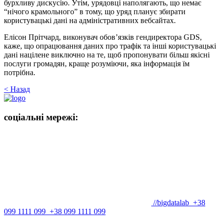
бурхливу дискусію. Утім, урядовці наполягають, що немає
“нічого крамольного” в тому, що уряд планує збирати
користувацькі дані на адміністративних вебсайтах.
Елісон Прітчард, виконувач обов’язків гендиректора GDS,
каже, що опрацювання даних про трафік та інші користувацькі
дані націлене виключно на те, щоб пропонувати більш якісні
послуги громадян, краще розуміючи, яка інформація їм
потрібна.
< Назад
соціальні мережі:
//bigdatalab
+38
099 1111 099
+38 099 1111 099