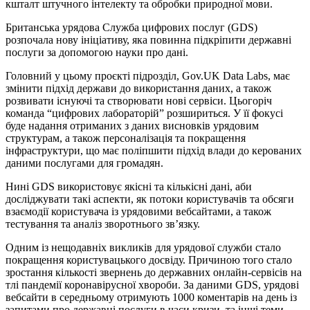
кшталт штучного інтелекту та обробки природної мови.
Британська урядова Служба цифрових послуг (GDS)
розпочала нову ініціативу, яка повинна підкріпити державні
послуги за допомогою науки про дані.
Головний у цьому проєкті підрозділ, Gov.UK Data Labs, має
змінити підхід держави до використання даних, а також
розвивати існуючі та створювати нові сервіси. Цьогоріч
команда “цифрових лабораторій” розшириться. У її фокусі
буде надання отриманих з даних висновків урядовим
структурам, а також персоналізація та покращення
інфраструктури, що має поліпшити підхід влади до керованих
даними послугами для громадян.
Нині GDS використовує якісні та кількісні дані, аби
досліджувати такі аспекти, як потоки користувачів та обсяги
взаємодії користувача із урядовими вебсайтами, а також
тестування та аналіз зворотнього зв’язку.
Одним із нещодавніх викликів для урядової служби стало
покращення користувацького досвіду. Причиною того стало
зростання кількості звернень до державних онлайн-сервісів на
тлі пандемії коронавірусної хвороби. За даними GDS, урядові
вебсайти в середньому отримують 1000 коментарів на день із
запитами про державні послуги в часи кризи, та інші теми –