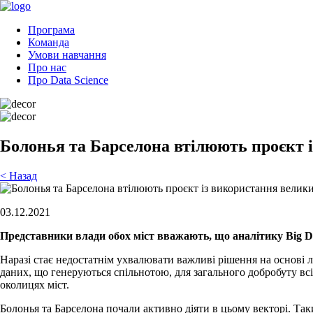
Програма
Команда
Умови навчання
Про нас
Про Data Science
Болонья та Барселона втілюють проєкт 
< Назад
03.12.2021
Представники влади обох міст вважають, що аналітику Big D
Наразі стає недостатнім ухвалювати важливі рішення на основі 
даних, що генеруються спільнотою, для загального добробуту вс
околицях міст.
Болонья та Барселона почали активно діяти в цьому векторі. Та