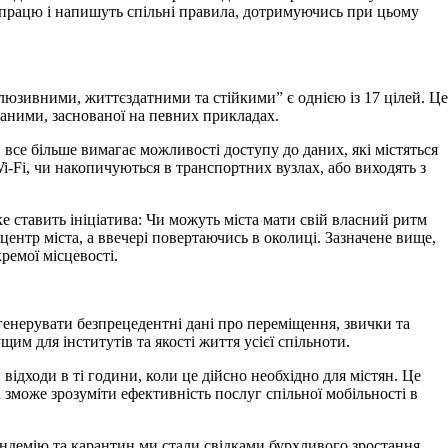
івпрацю і напишуть спільні правила, дотримуючись при цьому
нклюзивними, життєздатними та стійкими” є однією із 17 цілей. Це
аними, заснованої на певних прикладах.
, все більше вимагає можливості доступу до даних, які містяться
Wi-Fi, чи накопичуються в транспортних вузлах, або виходять з
ке ставить ініціатива: Чи можуть міста мати свій власний ритм
ентр міста, а ввечері повертаючись в околиці. Зазначене вище,
ремої місцевості.
 генерувати безпрецедентні дані про переміщення, звички та
им для інститутів та якості життя усієї спільноти.
відходи в ті години, коли це дійсно необхідно для містян. Це
а зможе зрозуміти ефективність послуг спільної мобільності в
андемію та карантин ми стали свідками бурхливого зростання