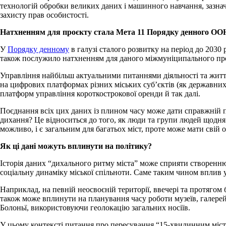
технологій обробки великих даних і машинного навчання, зазнач
захисту прав особистості.
Натхненням для проєкту стала Мета 11 Порядку денного ООН 
У
Порядку денному
в галузі сталого розвитку на період до 2030
також послужило натхненням для даного міжмуніципального проє
Управління найбільш актуальними питаннями діяльності та життя м
на цифрових платформах різних міських суб’єктів (як державних, 
платформ управління короткострокової оренди й так далі.
Поєднання всіх цих даних із плином часу може дати справжній по
дихання? Це відноситься до того, як люди та групи людей щодня
можливо, і є загальним для багатьох міст, проте може мати свій 
Як ці дані можуть вплинути на політику?
Історія даних “дихального ритму міста” може сприяти створенню п
соціальну динаміку міської спільноти. Саме таким чином вплив у 
Наприклад, на певній неосвоєній території, ввечері та протягом 
також може вплинути на планування часу роботи музеїв, галерей і
Болоньї, використовуючи геолокацію загальних носіїв.
У цьому контексті питання про пересування “15-хвилинним міст