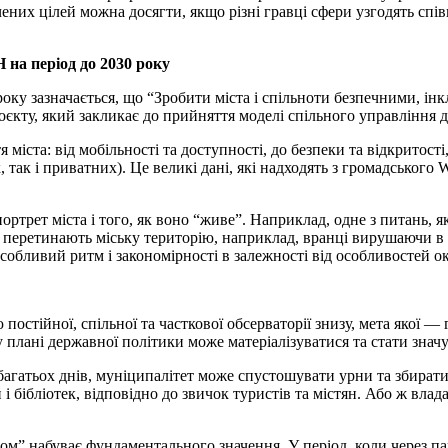
ених цілей можна досягти, якщо різні гравці сфери узгодять сп
на період до 2030 року
 року зазначається, що “Зробити міста і спільноти безпечними, і
кту, який закликає до прийняття моделі спільного управління д
іста: від мобільності та доступності, до безпеки та відкритості
так і приватних). Це великі дані, які надходять з громадського 
ртрет міста і того, як воно “живе”. Наприклад, одне з питань, я
 перетинають міську територію, наприклад, вранці вирушаючи в ц
особливий ритм і закономірності в залежності від особливостей ок
остійної, спільної та часткової обсерваторії знизу, мета якої —
плані державної політики може матеріалізуватися та стати значущ
багатьох днів, муніципалітет може спустошувати урни та збирати 
 бібліотек, відповідно до звичок туристів та містян. Або ж влад
ом” набуває фундаментального значення. У період, коли через п