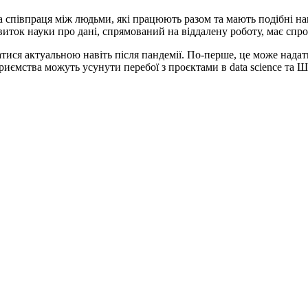
а співпраця між людьми, які працюють разом та мають подібні на
виток науки про дані, спрямований на віддалену роботу, має спр
тися актуальною навіть після пандемії. По-перше, це може надати
иємства можуть усунути перебої з проєктами в data science та Ш