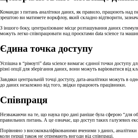
Команди з питань аналітики даних, як правило, працюють над пе
зрештою ви матимете воркфлоу, який складно відтворити, зазнач
З іншого боку, централізоване місце розташування даних стимулю
можуть легко співпрацювати над проєктами data science та маши
Єдина точка доступу
Успішна в “рімоуті” data science вимагає єдиної точки доступу д
різні опції для зберігання даних, вони можуть варіюватися від 
Завдяки центральній точці доступу, дата-аналітики можуть в одно
до даних незалежно від того, звідки працюють працівники.
Співпраця
Незважаючи на те, що наука про дані раніше була сферою “для об
правильних питань. А це означає, що доступ таких галузевих екс
Порівняно з висококваліфікованими вченими з даних, аналітики 
коли перші також не отримають вигоди від співпраці.