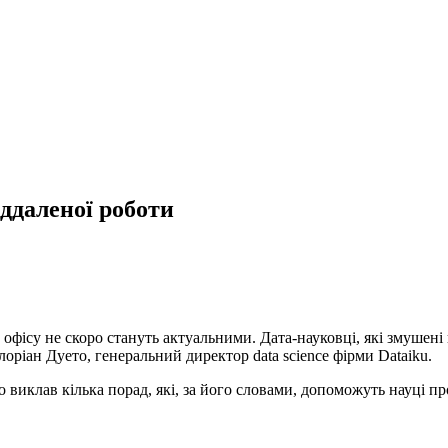
іддаленої роботи
 офісу не скоро стануть актуальними. Дата-науковці, які змушен
оріан Дуето, генеральний директор data science фірми Dataiku.
виклав кілька порад, які, за його словами, допоможуть науці п