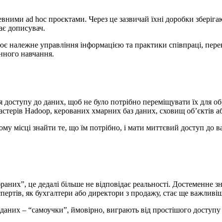
вними ad hoc проєктами. Через це зазвичай їхні доробки зберіга
ає дописувач.
є належне управління інформацією та практики співпраці, переко
нного навчання.
ля доступу до даних, щоб не було потрібно переміщувати їх для об
кластерів Hadoop, керованих хмарних баз даних, сховищ об’єктів 
му місці знайти те, що їм потрібно, і мати миттєвий доступ до в
раних”, це дедалі більше не відповідає реальності. Достеменне 
пертів, як бухгалтери або директори з продажу, стає ще важливі
даних – “самоучки”, ймовірно, виграють від простішого доступу 