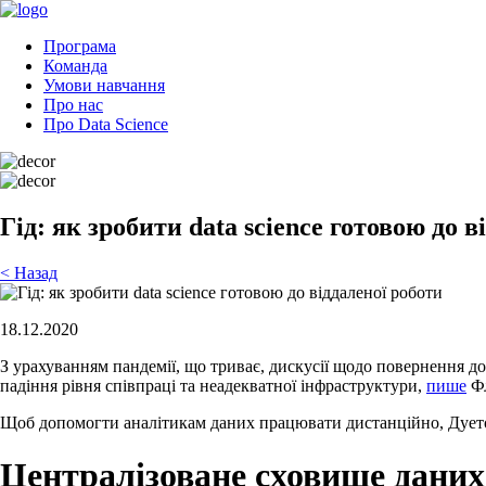
Програма
Команда
Умови навчання
Про нас
Про Data Science
Гід: як зробити data science готовою до в
< Назад
18.12.2020
З урахуванням пандемії, що триває, дискусії щодо повернення до
падіння рівня співпраці та неадекватної інфраструктури,
пише
Фл
Щоб допомогти аналітикам даних працювати дистанційно, Дуето 
Централізоване сховище даних