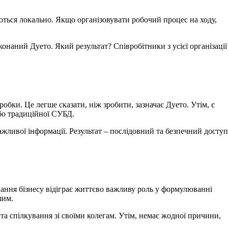
ються локально. Якщо організовувати робочий процес на ходу,
наний Дуето. Який результат? Співробітники з усієї організації
робки. Це легше сказати, ніж зробити, зазначає Дуето. Утім, є
або традиційної СУБД.
ажливої інформації. Результат – послідовний та безпечний доступ
знання бізнесу відіграє життєво важливу роль у формулюванні
шим.
та спілкування зі своїми колегам. Утім, немає жодної причини,