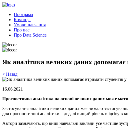
Програма
Команда
Умови навчання
Про нас
Про Data Science
Як аналітика великих даних допомагає 
< Назад
16.06.2021
Прогностична аналітика на основі великих даних може мати
Застосування аналітики великих даних має чимало застосувань: 
для прогностичної аналітики – дедалі вищий рівень віідсіву 
Автори зазначають, що вищі навчальні заклади усе частіше зуст