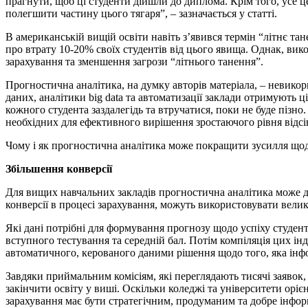
прагнути, щоб ці студенти дійшли до диплома. Крім того, усе 
полегшити частину цього тягаря”, – зазначається у статті.
В американській вищій освіти навіть з’явився термін “літнє та
про втрату 10-20% своїх студентів від цього явища. Однак, ви
зарахування та зменшення загрози “літнього танення”.
Прогностична аналітика, на думку авторів матеріала, – невикор
даних, аналітики big data та автоматизації заклади отримують ц
кожного студента заздалегідь та втручатися, поки не буде пізн
необхідних для ефективного вирішення зростаючого рівня відсі
Чому і як прогностична аналітика може покращити зусилля щод
Збільшення конверсії
Для вищих навчальних закладів прогностична аналітика може до
конверсії в процесі зарахування, можуть використовувати велик
Які дані потрібні для формування прогнозу щодо успіху студента
вступного тестування та середній бал. Потім компіляція цих і
автоматичного, керованого даними рішення щодо того, яка інф
Завдяки приймальним комісіям, які переглядають тисячі заявок
закінчити освіту у виші. Оскільки коледжі та університети ор
зарахування має бути стратегічним, продуманим та добре інфор