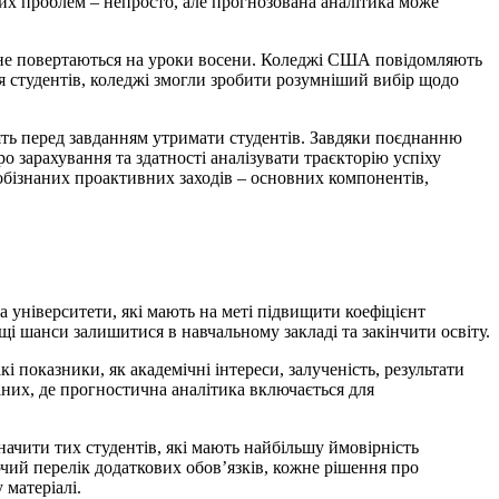
цих проблем – непросто, але прогнозована аналітика може
и і не повертаються на уроки восени. Коледжі США повідомляють
я студентів, коледжі змогли зробити розумніший вибір щодо
оять перед завданням утримати студентів. Завдяки поєднанню
ро зарахування та здатності аналізувати траєкторію успіху
ш обізнаних проактивних заходів – основних компонентів,
 університети, які мають на меті підвищити коефіцієнт
щі шанси залишитися в навчальному закладі та закінчити освіту.
і показники, як академічні інтереси, залученість, результати
аних, де прогностична аналітика включається для
начити тих студентів, які мають найбільшу ймовірність
чий перелік додаткових обов’язків, кожне рішення про
 матеріалі.