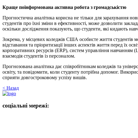
Краще поінформована активна робота з громадськістю
Прогностична аналітика корисна не тільки для зарахування нов
студентів про їхні зміни в ефективності, може дозволити закла
оскільки дослідження показують, що студенти, які кидають навч
Зокрема, у місцевих коледжів США особисте життя студентів мож
відставання та пріоритизації інших аспектів життя перед їх ос
корпоративних ресурсів (ERP), систем управління навчанням (
взаємодія студентів із персоналом.
Прогнозована аналітика дає співробітникам коледжів та універ
освіту, та повідомити, коли студенту потрібна допомог. Викор
сприяти довгостроковому успіху вишів.
< Назад
соціальні мережі: