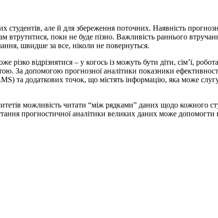
их студентів, але й для збереження поточних. Наявність прогноз
дам втрутитися, поки не буде пізно. Важливість раннього втруча
ання, швидше за все, ніколи не повернуться.
е різко відрізнятися – у когось із можуть бути діти, сім’ї, роб
вітою. За допомогою прогнозної аналітики показники ефективності
LMS) та додаткових точок, що містять інформацію, яка може слу
ситетів можливість читати “між рядками” даних щодо кожного ст
истання прогностичної аналітики великих даних може допомогти н