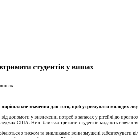
втримати студентів у вишах
 вирішальне значення для того, щоб утримувати молодих люд
від допомоги у визначенні потреб в запасах у рітейлі до прогно
в коледжах США. Нині близько третини студентів кидають навчан
річаються з тиском та викликами: вони змушені забезпечувати кіл