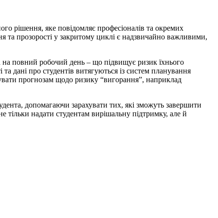
ного рішення, яке повідомляє професіоналів та окремих
ння та прозорості у закритому циклі є надзвичайно важливими,
ота на повний робочий день – що підвищує ризик їхнього
 та дані про студентів витягуються із систем планування
гувати прогнозам щодо ризику “вигорання”, наприклад
удента, допомагаючи зарахувати тих, які зможуть завершити
е тільки надати студентам вирішальну підтримку, але й